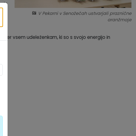
 iz
×
V Pekarni v Senožečah ustvarjali praznične
aranžmaje
č ter vsem udeleženkam, ki so s svojo energijo in