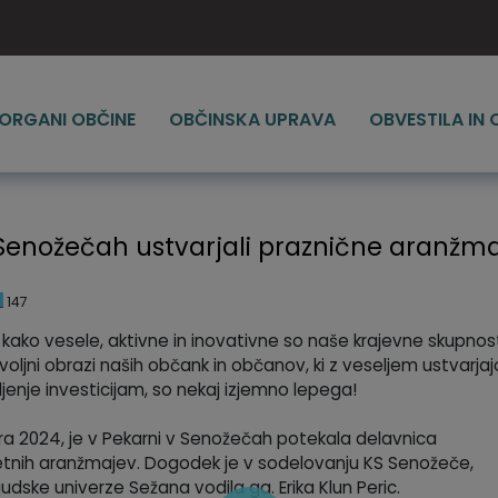
ORGANI OBČINE
OBČINSKA UPRAVA
OBVESTILA IN
 Senožečah ustvarjali praznične aranžm
147
, kako vesele, aktivne in inovativne so naše krajevne skupnost
oljni obrazi naših občank in občanov, ki z veseljem ustvarjaj
vljenje investicijam, so nekaj izjemno lepega!
ra 2024, je v Pekarni v Senožečah potekala delavnica
etnih aranžmajev. Dogodek je v sodelovanju KS Senožeče,
udske univerze Sežana vodila ga. Erika Klun Peric.