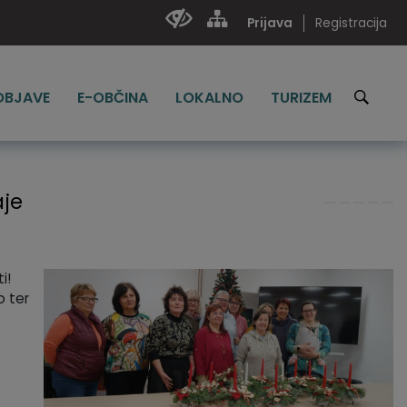
Prijava
Registracija
 OBJAVE
E-OBČINA
LOKALNO
TURIZEM
aje
i!
o ter