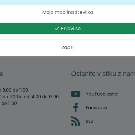
Prijavi se
Zapri
e
Ostanite v stiku z nam
 8.00 do 11.00
YouTube kanal
 do 11.00 in od 14.00 do 17.00
 do 11.00
Facebook
RSS