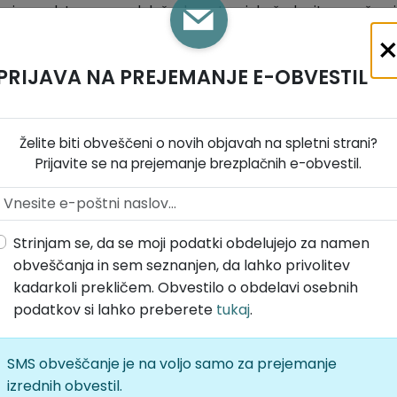
vnim vodstvom so udeleženke ustvarjale čudovite aranžmaje
. Pri tem so spoznale različne tehnike in pridobile številne
 Delavnica je potekala v prazničnem vzdušju, polnem
jetnega druženja, kar je navdušilo vse prisotne.
PRIJAVA NA PREJEMANJE E-OBVESTIL
e organizatorjem dogodka, ge. Klun Peric, ge. Terčon Gustinči
ipomogle k uspehu delavnice.
Želite biti obveščeni o novih objavah na spletni strani?
Prijavite se na prejemanje brezplačnih e-obvestil.
Strinjam se, da se moji podatki obdelujejo za namen
obveščanja in sem seznanjen, da lahko privolitev
kadarkoli prekličem. Obvestilo o obdelavi osebnih
podatkov si lahko preberete
tukaj
.
SMS obveščanje je na voljo samo za prejemanje
izrednih obvestil.