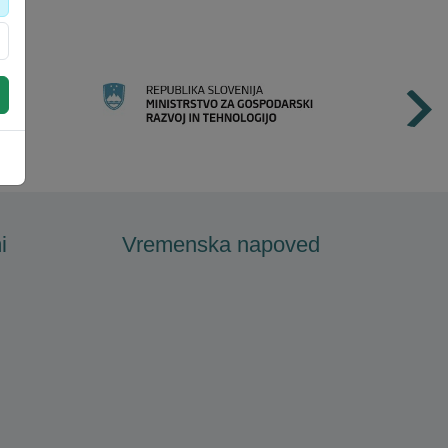
i
Vremenska napoved