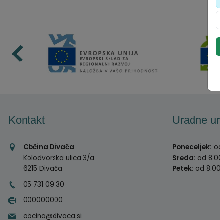
Kontakt
Uradne ur
Občina Divača
Ponedeljek:
od
Kolodvorska ulica 3/a
Sreda:
od 8.00
6215 Divača
Petek:
od 8.00
05 731 09 30
000000000
obcina@divaca.si