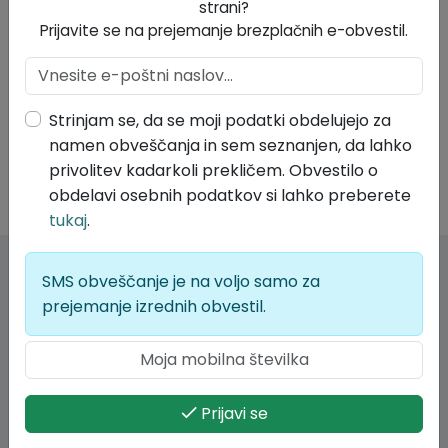
strani?
Prijavite se na prejemanje brezplačnih e-obvestil.
Strinjam se, da se moji podatki obdelujejo za
namen obveščanja in sem seznanjen, da lahko
privolitev kadarkoli prekličem. Obvestilo o
obdelavi osebnih podatkov si lahko preberete
tukaj
.
SMS obveščanje je na voljo samo za
Kontakt
prejemanje izrednih obvestil.
Občina Divača
Kolodvorska ulica 3/a
6215 Divača
Prijavi se
05 731 09 30