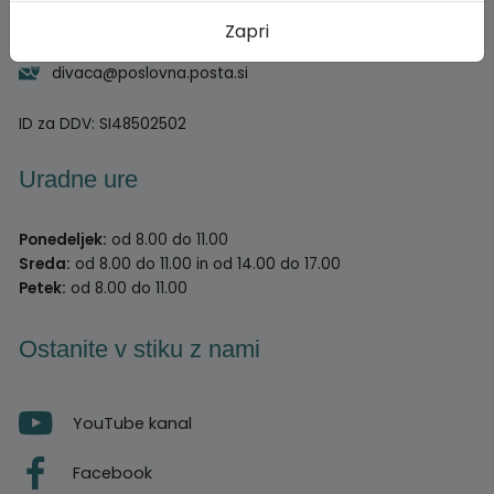
000000000
Zapri
obcina@divaca.si
divaca@poslovna.posta.si
ID za DDV:
SI48502502
Uradne ure
Ponedeljek:
od 8.00 do 11.00
Sreda:
od 8.00 do 11.00 in od 14.00 do 17.00
Petek:
od 8.00 do 11.00
Ostanite v stiku z nami
YouTube kanal
Facebook