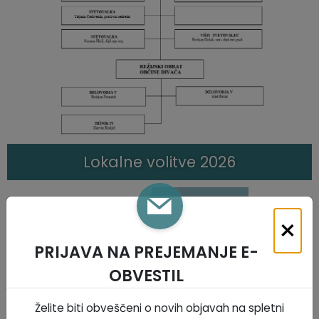
Krajevne skupnosti
Predpisi in odloki
Naselja v občini
GLASNIK Občine Divača
Organigram
Proračun občine
Varstvo osebnih podatkov
Lokalne volitve
Lokalne volitve 2026
Temeljni akti
Strateški dokumenti
×
Katalog informacij javnega značaja
PRIJAVA NA PREJEMANJE E-
OBVESTIL
Želite biti obveščeni o novih objavah na spletni