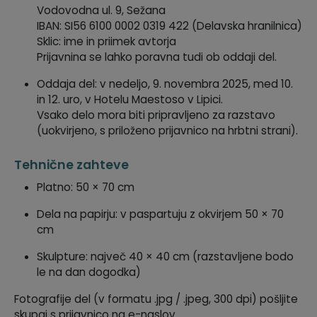
Vodovodna ul. 9, Sežana
IBAN: SI56 6100 0002 0319 422 (Delavska hranilnica)
Sklic: ime in priimek avtorja
Prijavnina se lahko poravna tudi ob oddaji del.
Oddaja del: v nedeljo, 9. novembra 2025, med 10.
in 12. uro, v Hotelu Maestoso v Lipici.
Vsako delo mora biti pripravljeno za razstavo
(uokvirjeno, s priloženo prijavnico na hrbtni strani).
Tehnične zahteve
Platno: 50 × 70 cm
Dela na papirju: v paspartuju z okvirjem 50 × 70
cm
Skulpture: največ 40 × 40 cm (razstavljene bodo
le na dan dogodka)
Fotografije del (v formatu .jpg / .jpeg, 300 dpi) pošljite
skupaj s prijavnico na e-naslov