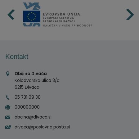
Kontakt
Občina Divača
Kolodvorska ulica 3/a
6215 Divača
05 731 09 30
000000000
obcina@divaca.si
divaca@poslovna.posta.si