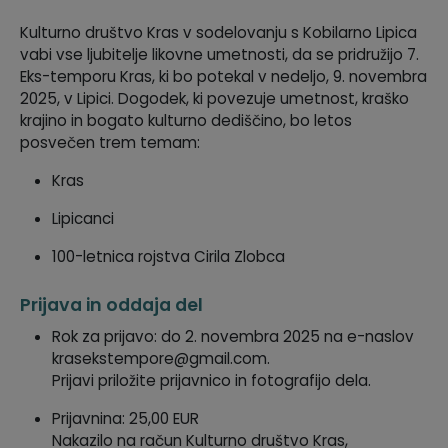
Krajevne skupnosti
Predpisi in odloki
Kulturno društvo Kras v sodelovanju s Kobilarno Lipica
vabi vse ljubitelje likovne umetnosti, da se pridružijo 7.
Eks-temporu Kras, ki bo potekal v nedeljo, 9. novembra
Naselja v občini
GLASNIK Občine Divača
2025, v Lipici. Dogodek, ki povezuje umetnost, kraško
krajino in bogato kulturno dediščino, bo letos
Organigram
Proračun občine
posvečen trem temam:
Varstvo osebnih podatkov
Lokalne volitve
Kras
Lipicanci
Temeljni akti
100-letnica rojstva Cirila Zlobca
Strateški dokumenti
Prijava in oddaja del
Katalog informacij javnega značaja
Rok za prijavo: do 2. novembra 2025 na e-naslov
krasekstempore@gmail.com
.
Prijavi priložite prijavnico in fotografijo dela.
Prijavnina: 25,00 EUR
Nakazilo na račun Kulturno društvo Kras,