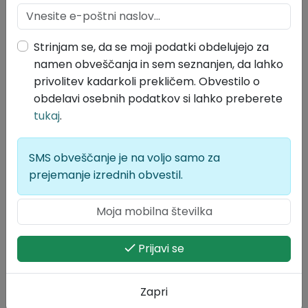
Tri nagrade Kulturnega društva Kras v darilnih
bonih ART Ljubljana
Strinjam se, da se moji podatki obdelujejo za
namen obveščanja in sem seznanjen, da lahko
Pet priznanj za kakovost – Park Škocjanske jame,
privolitev kadarkoli prekličem. Obvestilo o
Pršutarna KRAS, MITOL, Sežana
obdelavi osebnih podatkov si lahko preberete
(Odkupne nagrade so v bruto zneskih.)
tukaj
.
Za dodatne informacije:
krasekstempore@gmail.com
SMS obveščanje je na voljo samo za
Vljudno vabljeni,
prejemanje izrednih obvestil.
Kulturno društvo Kras, Kobilarna Lipica in sponzorji
Dokumenti, priloge
KULTURNO DRUŠTVO KRA9-2-1
Prijavi se
Velikost datoteke: 390 KB
Prijavnica na 7(1)(1)
Zapri
Velikost datoteke: 13 KB