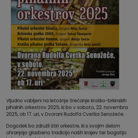
Krajevne skupnosti
Predpisi in odloki
Naselja v občini
GLASNIK Občine Divača
Organigram
Proračun občine
Varstvo osebnih podatkov
Lokalne volitve
Temeljni akti
Strateški dokumenti
Katalog informacij javnega značaja
Vljudno vabljeni na letošnje Srečanje kraško-brkinskih
pihalnih orkestrov 2025, ki bo v soboto, 22. novembra
2025, ob 17. uri, v Dvorani Rudolfa Cvetka Senožeče.
Dogodek bo združil štiri orkestre, ki s svojim delom
ohranjajo glasbeno tradicijo naših krajev ter bogatijo