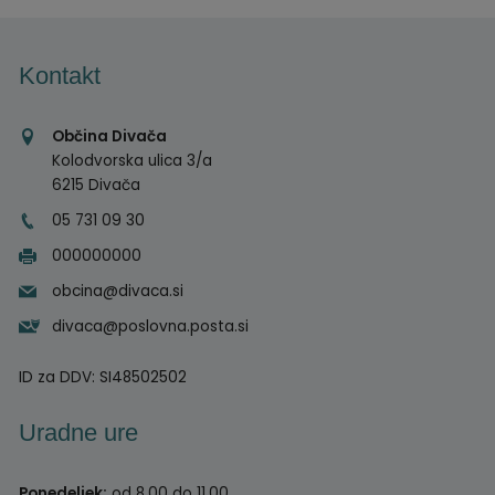
Kontakt
Občina Divača
Kolodvorska ulica 3/a
6215 Divača
05 731 09 30
000000000
obcina@divaca.si
divaca@poslovna.posta.si
ID za DDV:
SI48502502
Uradne ure
Ponedeljek:
od 8.00 do 11.00