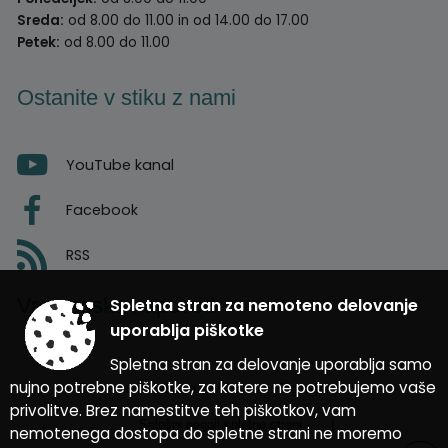
Sreda:
od 8.00 do 11.00 in od 14.00 do 17.00
Petek:
od 8.00 do 11.00
Ostanite v stiku z nami
YouTube kanal
Facebook
RSS
Vremenska napoved
Spletna stran za nemoteno delovanje
uporablja piškotke
Spletna stran za delovanje uporablja samo
nujno potrebne piškotke, za katere ne potrebujemo vaše
Zasnova, izvedba in vzdrževanje: Sigmateh d.o.o.
privolitve. Brez namestitve teh piškotkov, vam
Splošni pogoji spletne strani
|
nemotenega dostopa do spletne strani ne moremo