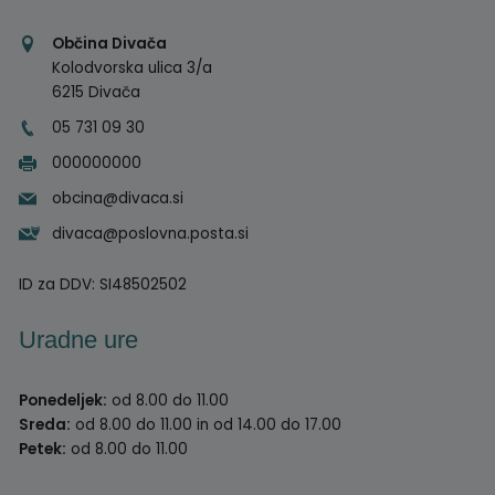
Občina Divača
Kolodvorska ulica 3/a
6215 Divača
05 731 09 30
000000000
obcina@divaca.si
divaca@poslovna.posta.si
ID za DDV:
SI48502502
Uradne ure
Ponedeljek:
od 8.00 do 11.00
Sreda:
od 8.00 do 11.00 in od 14.00 do 17.00
Petek:
od 8.00 do 11.00