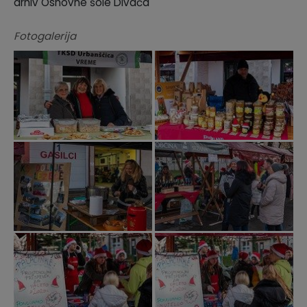
arhiv Osnovne šole Divača
Fotogalerija