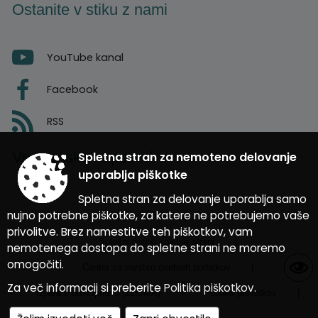
Ostanite v stiku z nami
YouTube kanal
Facebook
RSS
Vremenska napoved
Spletna stran za nemoteno delovanje
uporablja piškotke
Spletna stran za delovanje uporablja samo
nujno potrebne piškotke, za katere ne potrebujemo vaše
Zasnova, izvedba in vzdrževanje: Sigmateh d.o.o.
privolitve. Brez namestitve teh piškotkov, vam
Splošni pogoji spletne strani
|
nemotenega dostopa do spletne strani ne moremo
omogočiti.
Center za varstvo osebnih podatkov
|
Za več informacij si preberite
Politika piškotkov
.
Izjava o dostopnosti (ZDSMA)
|
Politika piškotkov
|