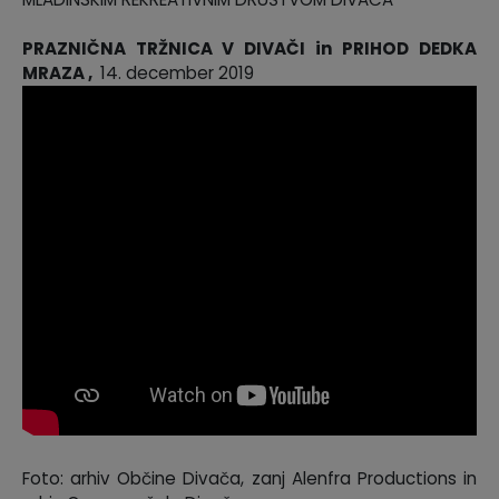
Krajevne skupnosti
Predpisi in odloki
PRAZNIČNA TRŽNICA V DIVAČI in PRIHOD DEDKA
MRAZA ,
14. december 2019
Naselja v občini
GLASNIK Občine Divača
Organigram
Proračun občine
Varstvo osebnih podatkov
Lokalne volitve
Temeljni akti
Strateški dokumenti
Katalog informacij javnega značaja
Foto: arhiv Občine Divača, zanj Alenfra Productions in