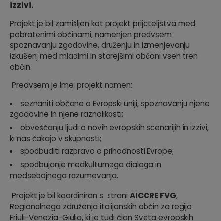
izzivi.
Projekt je bil zamišljen kot projekt prijateljstva med
pobratenimi občinami, namenjen predvsem
spoznavanju zgodovine, druženju in izmenjevanju
izkušenj med mladimi in starejšimi občani vseh treh
občin.
Predvsem je imel projekt namen:
seznaniti občane o Evropski uniji, spoznavanju njene
zgodovine in njene raznolikosti;
obveščanju ljudi o novih evropskih scenarijih in izzivi,
ki nas čakajo v skupnosti;
spodbuditi razpravo o prihodnosti Evrope;
spodbujanje medkulturnega dialoga in
medsebojnega razumevanja.
Projekt je bil koordiniran s strani
AICCRE FVG
,
Regionalnega združenja italijanskih občin za regijo
Friuli-Venezia-Giulia, ki je tudi član Sveta evropskih