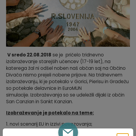
V sredo 22.08.2018
se je pričelo tridnevno
izobraževanje starejših učencev (17-19 let), na
katerega žal ni odšel noben naš občan saj na Občino
Divača nismo prejeli nobene prijave. Na tridnevnem
izobraževanju, ki je potekalo v Gorici, Pierisu in Gradežu
so potekale delavnice in EuroMUN
simulacije. Izobraževanja so se udeležili dijaki iz občin
San Canzian in Sankt Kanzian.
Izobraževanje je potekalo na teme:
1. novi scenarij EU in izzivi povezovanja;
2. EU sodelovanje in meje;