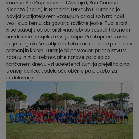
Kanzian Am Klopeinersee (Avstrija), San Canzian
d'Isonzo (Italija) in Brtonigla (Hrvaška). Turnir se je
odvijal v prijateljskem vzdušju in otroci so hitro našli
vezi, kljub temu, da govorijo različne jezike. Tudi starši,
ki so skupaj z otroci prišli »navijat« so zasedli tribune in
navdušeno navijali za svoje ekipe. Po skupnem kosilu
se je odigralo še zaključne tekme in sledila je podelitev
priznanj in kolajn. Turnir je bil posvečen prijateljstvu v
športu in ni bil tekmovalne narave zato so ob
končanem dnevu vsi udeleženci turnirja prejeli kolajno,
trenerji darilce, sodelujoče občine pa plaketo za
sodelovanje.