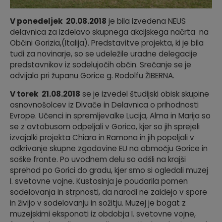
V ponedeljek 20.08.2018
je bila izvedena NEUS
delavnica za izdelavo skupnega akcijskega načrta na
Občini Gorizia,(Italija). Predstavitve projekta, ki je bila
tudi za novinarje, so se udeležile uradne delegacije
predstavnikov iz sodelujočih občin. Srečanje se je
odvijalo pri županu Gorice g. Rodolfu ŽIBERNA.
V torek 21.08.2018
se je izvedel študijski obisk skupine
osnovnošolcev iz Divače in Delavnica o prihodnosti
Evrope. Učenci in spremljevalke Lucija, Alma in Marija so
se z avtobusom odpeljali v Gorico, kjer so jih sprejeli
izvajalki projekta Chiara in Ramona in jih popeljali v
odkrivanje skupne zgodovine EU na območju Gorice in
soške fronte. Po uvodnem delu so odšli na krajši
sprehod po Gorici do gradu, kjer smo si ogledali muzej
I. svetovne vojne. Kustosinja je poudarila pomen
sodelovanja in strpnosti, da narodi ne zaidejo v spore
in živijo v sodelovanju in sožitju. Muzej je bogat z
muzejskimi eksponati iz obdobja I. svetovne vojne,