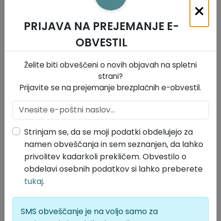
×
3. poročanje v medijih in Evroskepticizem.
PRIJAVA NA PREJEMANJE E-
Udeleženci so se med sabo spoznali, izmenjevali svoje
OBVESTIL
poglede in se družili ter stkali nove prijateljske vezi.
Petek 24.08.2018
je bil namenjen EuroMUN simulaciji
Želite biti obveščeni o novih objavah na spletni
ter študijskemu obisku mesta Gradež in sodelovanje
strani?
na Mednarodnem Festivalu Folklore.
Prijavite se na prejemanje brezplačnih e-obvestil.
Sobota, 25.08.2018
je bila zadnji dan projekta. V Občini
San Canzian d’Isonzo v mestu Pieris je bila zaključna
slovesnost v sejni dvorani občine. Na tej slovesnosti, ki
Strinjam se, da se moji podatki obdelujejo za
so se je udeležili tako župani vse treh pobratenih občin
namen obveščanja in sem seznanjen, da lahko
kot številni drugi visoki gostje, so bili prisotni tudi
privolitev kadarkoli prekličem. Obvestilo o
občani vseh treh občin in dijaki, ki so bili na tridnevnem
obdelavi osebnih podatkov si lahko preberete
izobraževanju. Občinstvu so predstavili svoje zaključke
projekta. Sledilo je kosilo za vse udeležence in študijski
tukaj
.
obisk arheološkega najdišča v Ogleju.
SMS obveščanje je na voljo samo za