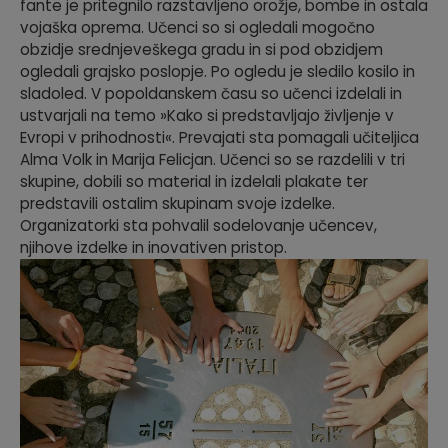
fante je pritegnilo razstavljeno orožje, bombe in ostala
vojaška oprema. Učenci so si ogledali mogočno
obzidje srednjeveškega gradu in si pod obzidjem
ogledali grajsko poslopje. Po ogledu je sledilo kosilo in
sladoled. V popoldanskem času so učenci izdelali in
ustvarjali na temo »Kako si predstavljajo življenje v
Evropi v prihodnosti«. Prevajati sta pomagali učiteljica
Alma Volk in Marija Felicjan. Učenci so se razdelili v tri
skupine, dobili so material in izdelali plakate ter
predstavili ostalim skupinam svoje izdelke.
Organizatorki sta pohvalil sodelovanje učencev,
njihove izdelke in inovativen pristop.