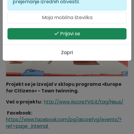
prejemanje izrednih obvestil.
Prijavi se
Zapri
Projekt se je izvajal v sklopu programa »Europe
for Citizens« - Town twinning.
Več o projektu:
http://www.Aiccre.FVG.it/tag/Neus/
Facebook:
https://www.facebook.com/pg/aiccrefvg/events/?
ref=page_internal