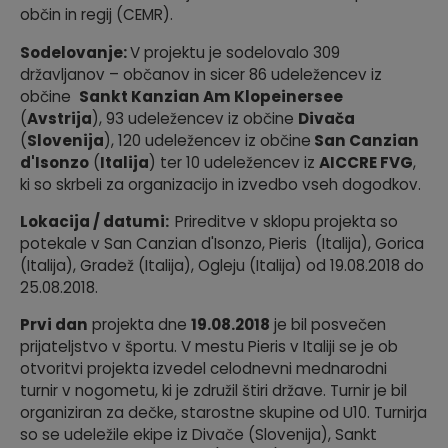
občin in regij (CEMR).
Sodelovanje:
V projektu je sodelovalo 309
državljanov – občanov in sicer 86 udeležencev iz
občine
Sankt Kanzian Am Klopeinersee
(
Avstrija
), 93 udeležencev iz občine
Divača
(
Slovenija
), 120 udeležencev iz občine
San Canzian
d'Isonzo
(
Italija
) ter 10 udeležencev iz
AICCRE FVG
,
ki so skrbeli za organizacijo in izvedbo vseh dogodkov.
Lokacija / datumi:
Prireditve v sklopu projekta so
potekale v San Canzian d'Isonzo, Pieris (Italija), Gorica
(Italija), Gradež (Italija), Ogleju (Italija) od 19.08.2018 do
25.08.2018.
Prvi dan
projekta dne
19.08.2018
je bil posvečen
prijateljstvo v športu. V mestu Pieris v Italiji se je ob
otvoritvi projekta izvedel celodnevni mednarodni
turnir v nogometu, ki je združil štiri države. Turnir je bil
organiziran za dečke, starostne skupine od U10. Turnirja
so se udeležile ekipe iz Divače (Slovenija), Sankt