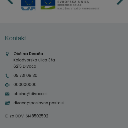
Kontakt
Občina Divača
Kolodvorska ulica 3/a
6215 Divača
05 731 09 30
000000000
obcina@divaca.si
divaca@poslovna.posta.si
ID za DDV:
SI48502502