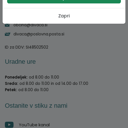
05 731 09 30
Zapri
000000000
obcina@divaca.si
divaca@poslovna.posta.si
ID za DDV:
SI48502502
Uradne ure
Ponedeljek:
od 8.00 do 11.00
Sreda:
od 8.00 do 11.00 in od 14.00 do 17.00
Petek:
od 8.00 do 11.00
Ostanite v stiku z nami
YouTube kanal