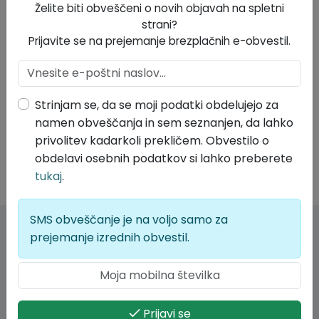
Želite biti obveščeni o novih objavah na spletni
strani?
Prijavite se na prejemanje brezplačnih e-obvestil.
Strinjam se, da se moji podatki obdelujejo za
namen obveščanja in sem seznanjen, da lahko
privolitev kadarkoli prekličem. Obvestilo o
obdelavi osebnih podatkov si lahko preberete
tukaj
.
SMS obveščanje je na voljo samo za
prejemanje izrednih obvestil.
Kontakt
Občina Divača
Kolodvorska ulica 3/a
Prijavi se
6215 Divača