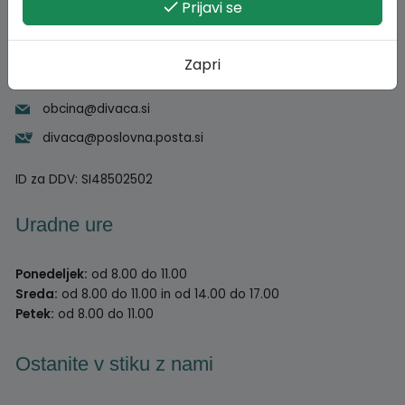
Kolodvorska ulica 3/a
Prijavi se
6215 Divača
05 731 09 30
Zapri
000000000
obcina@divaca.si
divaca@poslovna.posta.si
ID za DDV:
SI48502502
Uradne ure
Ponedeljek:
od 8.00 do 11.00
Sreda:
od 8.00 do 11.00 in od 14.00 do 17.00
Petek:
od 8.00 do 11.00
Ostanite v stiku z nami