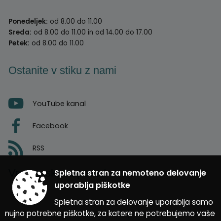
Ponedeljek:
od 8.00 do 11.00
Sreda:
od 8.00 do 11.00 in od 14.00 do 17.00
Petek:
od 8.00 do 11.00
Ostanite v stiku z nami
YouTube kanal
Facebook
RSS
Vremenska napoved
Spletna stran za nemoteno delovanje
uporablja piškotke
Spletna stran za delovanje uporablja samo
nujno potrebne piškotke, za katere ne potrebujemo vaše
Zasnova, izvedba in vzdrževanje: Sigmateh d.o.o.