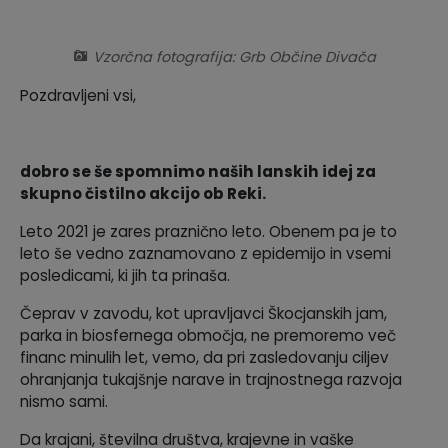
Krajevne skupnosti
Predpisi in odloki
Vzorčna fotografija: Grb Občine Divača
Naselja v občini
GLASNIK Občine Divača
Pozdravljeni vsi,
Organigram
Proračun občine
dobro se še spomnimo naših lanskih idej za
Varstvo osebnih podatkov
Lokalne volitve
skupno čistilno akcijo ob Reki.
Temeljni akti
Leto 2021 je zares praznično leto. Obenem pa je to
leto še vedno zaznamovano z epidemijo in vsemi
posledicami, ki jih ta prinaša.
Strateški dokumenti
Čeprav v zavodu, kot upravljavci Škocjanskih jam,
Katalog informacij javnega značaja
parka in biosfernega območja, ne premoremo več
financ minulih let, vemo, da pri zasledovanju ciljev
ohranjanja tukajšnje narave in trajnostnega razvoja
nismo sami.
Da krajani, številna društva, krajevne in vaške