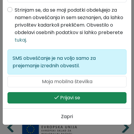
Velikost datoteke: 158 KB
Strinjam se, da se moji podatki obdelujejo za
Lokalne volitve 2026
namen obveščanja in sem seznanjen, da lahko
privolitev kadarkoli prekličem. Obvestilo o
obdelavi osebnih podatkov si lahko preberete
tukaj
.
SMS obveščanje je na voljo samo za
prejemanje izrednih obvestil.
Prijavi se
Zapri