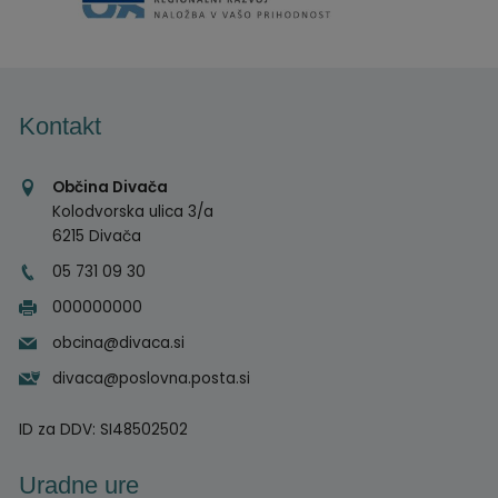
Kontakt
Občina Divača
Kolodvorska ulica 3/a
6215 Divača
05 731 09 30
000000000
obcina@divaca.si
divaca@poslovna.posta.si
ID za DDV:
SI48502502
Uradne ure