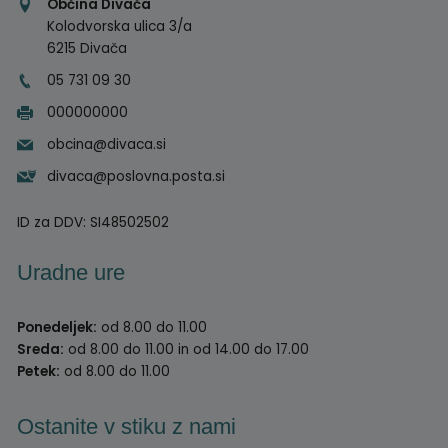
Občina Divača
Kolodvorska ulica 3/a
6215 Divača
05 731 09 30
000000000
obcina@divaca.si
divaca@poslovna.posta.si
ID za DDV:
SI48502502
Uradne ure
Ponedeljek:
od 8.00 do 11.00
Sreda:
od 8.00 do 11.00 in od 14.00 do 17.00
Petek:
od 8.00 do 11.00
Ostanite v stiku z nami