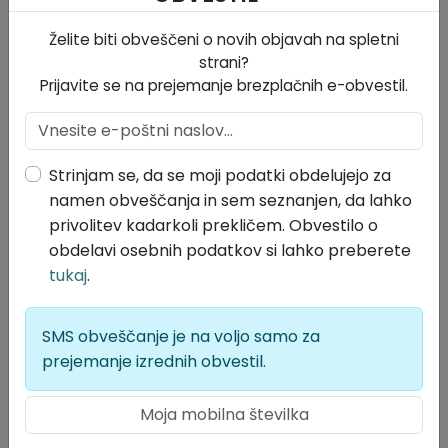
zarod nov
iz vas bo strah sovražnikov!
Želite biti obveščeni o novih objavah na spletni
strani?
Mladenči, zdaj se pije
Prijavite se na prejemanje brezplačnih e-obvestil.
zdravljica vaša, vi naš up;
ljubezni domačije
noben naj vam ne usmŕti strup;
ker zdaj vàs
Strinjam se, da se moji podatki obdelujejo za
kakor nàs,
namen obveščanja in sem seznanjen, da lahko
jo sŕčno bránit' kliče čas!
privolitev kadarkoli prekličem. Obvestilo o
Živé naj vsi naródi,
obdelavi osebnih podatkov si lahko preberete
ki hrepené dočakat' dan,
tukaj
.
ko, koder sonce hodi,
prepir iz svéta bo pregnan,
SMS obveščanje je na voljo samo za
ko rojak
prejemanje izrednih obvestil.
prost bo vsak,
ne vrag, le sosed bo mejak!
Nazadnje še, prijatlji,
kozarce zase vzdignimo,