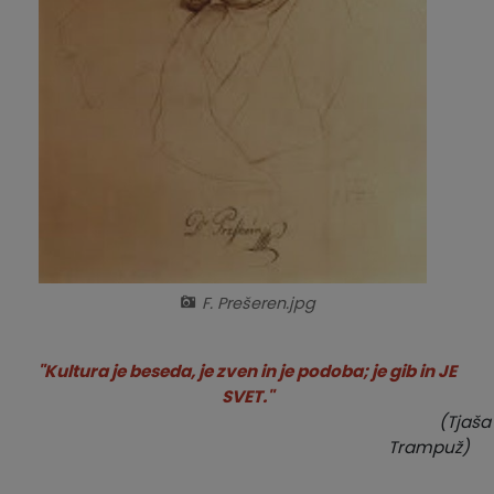
Krajevne skupnosti
Predpisi in odloki
Naselja v občini
GLASNIK Občine Divača
Organigram
Proračun občine
Varstvo osebnih podatkov
Lokalne volitve
Temeljni akti
F. Prešeren.jpg
Strateški dokumenti
Katalog informacij javnega značaja
"Kultura je beseda, je zven in je podoba; je gib in JE
SVET."
(Tjaša
Trampuž)