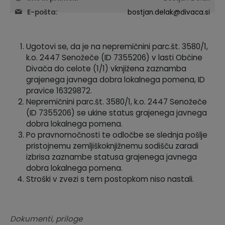
E-pošta:
bostjan.delak@divaca.si
Krajevne skupnosti
Predpisi in odloki
Naselja v občini
GLASNIK Občine Divača
Ugotovi se, da je na nepremičnini parc.št. 3580/1,
k.o. 2447 Senožeče (ID 7355206) v lasti Občine
Organigram
Proračun občine
Divača do celote (1/1) vknjižena zaznamba
grajenega javnega dobra lokalnega pomena, ID
Varstvo osebnih podatkov
Lokalne volitve
pravice 16329872.
Nepremičnini parc.št. 3580/1, k.o. 2447 Senožeče
(ID 7355206) se ukine status grajenega javnega
Temeljni akti
dobra lokalnega pomena.
Po pravnomočnosti te odločbe se slednja pošlje
Strateški dokumenti
pristojnemu zemljiškoknjižnemu sodišču zaradi
izbrisa zaznambe statusa grajenega javnega
Katalog informacij javnega značaja
dobra lokalnega pomena.
Stroški v zvezi s tem postopkom niso nastali.
Dokumenti, priloge