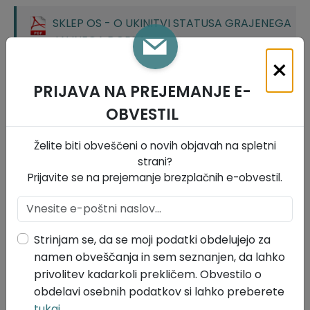
SKLEP OS - O UKINITVI STATUSA GRAJENEGA
JAVNEGA DOBRA
Velikost datoteke: 159 KB
×
PRIJAVA NA PREJEMANJE E-
ODLOČBA - O UKINITVI STATUSA JAVNEGA
DOBRA
OBVESTIL
Velikost datoteke: 284 KB
Želite biti obveščeni o novih objavah na spletni
Lokalne volitve 2026
strani?
Prijavite se na prejemanje brezplačnih e-obvestil.
Strinjam se, da se moji podatki obdelujejo za
namen obveščanja in sem seznanjen, da lahko
privolitev kadarkoli prekličem. Obvestilo o
obdelavi osebnih podatkov si lahko preberete
tukaj
.