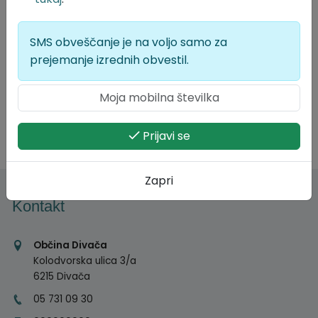
SMS obveščanje je na voljo samo za
prejemanje izrednih obvestil.
Prijavi se
Zapri
Kontakt
Občina Divača
Kolodvorska ulica 3/a
6215 Divača
05 731 09 30